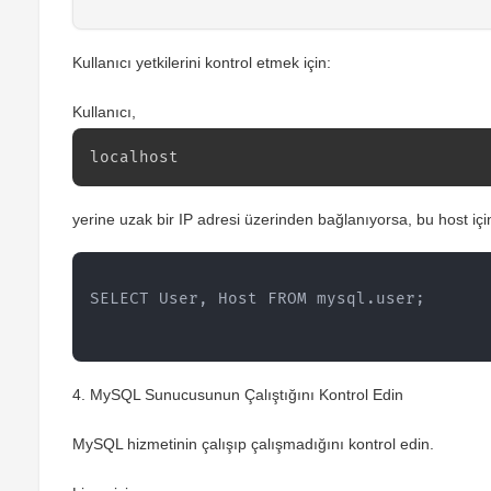
Kullanıcı yetkilerini kontrol etmek için:
Kullanıcı,
localhost
yerine uzak bir IP adresi üzerinden bağlanıyorsa, bu host için 
SELECT User, Host FROM mysql.user;
4.
MySQL Sunucusunun Çalıştığını Kontrol Edin
MySQL hizmetinin çalışıp çalışmadığını kontrol edin.