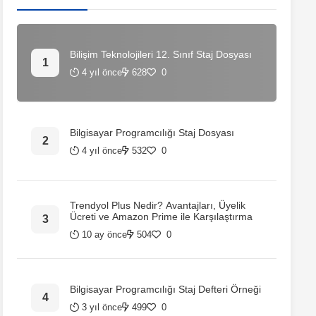
Bilişim Teknolojileri 12. Sınıf Staj Dosyası
4 yıl önce
628
0
Bilgisayar Programcılığı Staj Dosyası
4 yıl önce
532
0
Trendyol Plus Nedir? Avantajları, Üyelik
Ücreti ve Amazon Prime ile Karşılaştırma
10 ay önce
504
0
Bilgisayar Programcılığı Staj Defteri Örneği
3 yıl önce
499
0