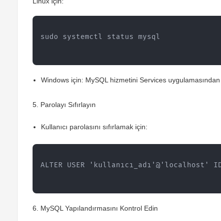
Linux için:
sudo systemctl status mysql
Windows için: MySQL hizmetini
Services
uygulamasından k
5.
Parolayı Sıfırlayın
Kullanıcı parolasını sıfırlamak için:
ALTER USER 'kullanıcı_adı'@'localhost' I
6.
MySQL Yapılandırmasını Kontrol Edin