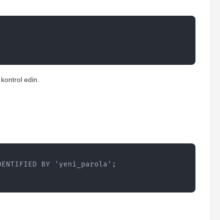
ontrol edin.
DENTIFIED BY 'yeni_parola';