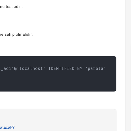
u test edin.
ne sahip olmalıdır.
_adı'@'localhost' IDENTIFIED BY 'parola' 
Katacak?