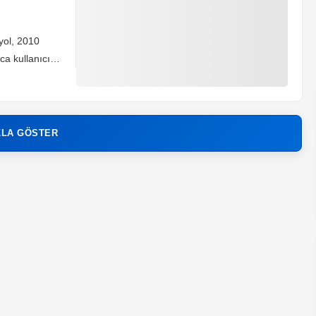
yol, 2010
ca kullanıcıya
da da adından
n lider
ilk
ZLA GÖSTER