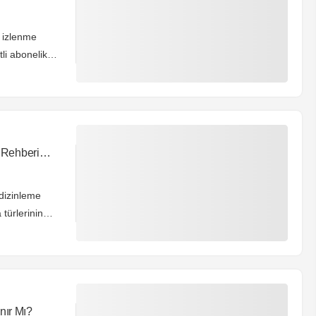
ı izlenme
tli abonelik
getiriyor ve
 Rehberi
dizinleme
türlerinin
earch
e dizinin
er. Bu
ir potansiyeli
nır Mı?