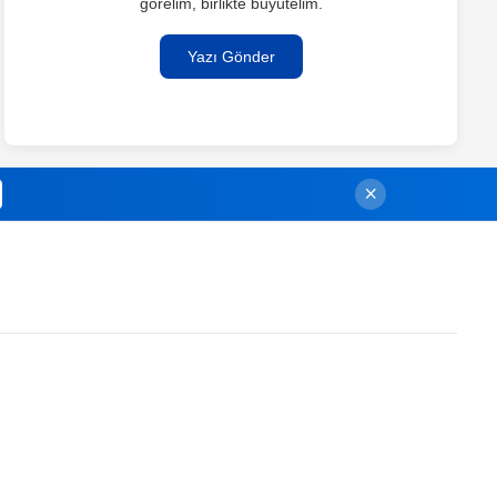
görelim, birlikte büyütelim.
Yazı Gönder