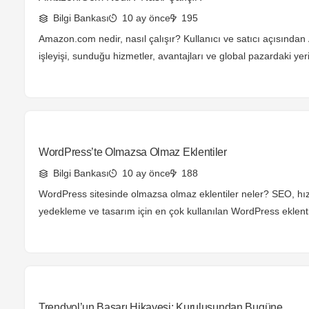
Bilgi Bankası
10 ay önce
195
Amazon.com nedir, nasıl çalışır? Kullanıcı ve satıcı açısında
işleyişi, sunduğu hizmetler, avantajları ve global pazardaki ye
detaylı bilgi.
WordPress’te Olmazsa Olmaz Eklentiler
Bilgi Bankası
10 ay önce
188
WordPress sitesinde olmazsa olmaz eklentiler neler? SEO, hız
yedekleme ve tasarım için en çok kullanılan WordPress eklenti
öğrenin.
Trendyol’un Başarı Hikayesi: Kuruluşundan Bugüne