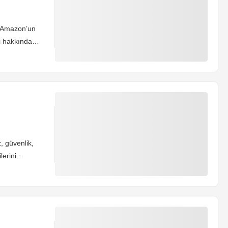
n Amazon’un
ri hakkında
, güvenlik,
lerini