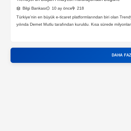
Bilgi Bankası
10 ay önce
218
Türkiye’nin en büyük e-ticaret platformlarından biri olan Trend
yılında Demet Mutlu tarafından kuruldu. Kısa sürede milyonlar
ulaşan platform, bugün sadece Türkiye’de değil, dünya çapın
söz ettiriyor. Peki, Trendyol nasıl bu kadar büyüdü ve e-ticareti
markalarından biri haline geldi? Kuruluş ve İlk Yıllar Trendyol, 
kurulduğunda özellikle moda ve giyim ürünleri […]
DAHA FA