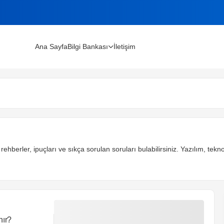
Ana Sayfa
Bilgi Bankası
İletişim
lınır?
m Rehberi (2026)
ehberler, ipuçları ve sıkça sorulan soruları bulabilirsiniz. Yazılım, teknol
nır?