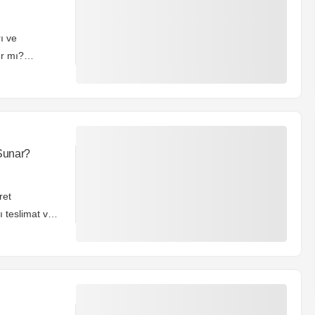
rı ve
ır mı?
Sunar?
ret
ı teslimat ve
 fırsatları
r sağlıyor?