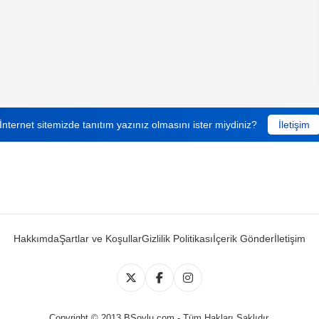
İnternet sitemizde tanıtım yazınız olmasını ister miydiniz?
İletişim
Hakkımda
Şartlar ve Koşullar
Gizlilik Politikası
İçerik Gönder
İletişim
Copyright © 2013 BSoylu.com - Tüm Hakları Saklıdır.