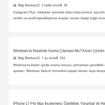
Bilgi Bankası
2 hafta önce
35
Instagram Plus, hikâyeler üzerinde daha fazla kontrol, ayrıntıl
verileri ve profil kişiselleştirme araçları sunan isteğe bağlı ücre
paketidir. Peki Instagram Plus fiyatı ne kadar, hangi özellikleri 
gerçekten almaya değer mi?
Windows’ta Klasörde Arama Çıkmıyor Mu? Kesin Çözüm
(2026)
Bilgi Bankası
7 ay önce
152
Windows’ta klasör içinde arama sonucu çıkmaması genellikle 
ayarları, Windows Search hizmetinin kapalı olması veya dosya 
arama kapsamı dışında kalmasından kaynaklanır. Windows S
servisinin aktif edilmesi, ilgili klasörün dizinlemeye eklenmesi v
yeniden oluşturulması çoğu durumda sorunu kalıcı olarak çöz
problem, yüksek arama hacmine sahip olduğu için Adsense gel
yüksek, bilgi odaklı bir içerik konusudur.
IPhone 17 Pro Max İncelemesi: Özellikler, Yorumlar Ve Alı