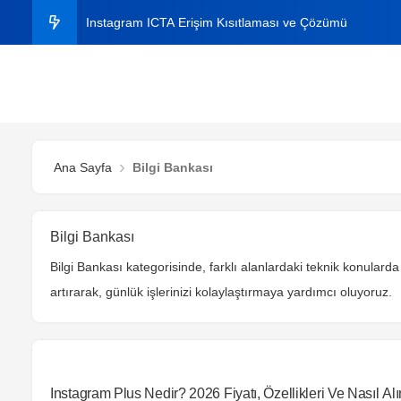
Instagram ICTA Erişim Kısıtlaması ve Çözümü
C# ile Aynı Dosyaları Bulma
C# ile Excel Dosyasından Veri Okuma ve Yazma
Instagram Plus Nedir? 2026 Fiyatı, Özellikleri ve Nasıl A
Ana Sayfa
Bilgi Bankası
Windows’ta Klasörde Arama Çıkmıyor mu? Kesin Çözü
Bilgi Bankası
Bilgi Bankası kategorisinde, farklı alanlardaki teknik konularda r
artırarak, günlük işlerinizi kolaylaştırmaya yardımcı oluyoruz.
Instagram Plus Nedir? 2026 Fiyatı, Özellikleri Ve Nasıl Alı