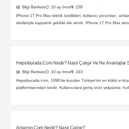
Bilgi Bankası
10 ay önce
238
iPhone 17 Pro Max teknik özellikleri, kullanıcı yorumları, artıla
eksileriyle kapsamlı şekilde ele alındı. iPhone 17 Pro Max alın
sorusuna tarafsız yanıt bu incelemede.
Hepsiburada.com Nedir? Nasıl Çalışır Ve Ne Avantajlar 
Bilgi Bankası
10 ay önce
243
Hepsiburada.com, 1998’de kurulan Türkiye’nin en köklü e-tica
platformlarından biridir. Kullanıcılara geniş ürün yelpazesi, hızl
güvenli alışveriş sunarken; satıcılara da dijital dünyada büyüme
yaratıyor. Peki Hepsiburada nasıl çalışıyor ve ne gibi avantajla
İşte detaylar…
Amazon.com Nedir? Nasıl Çalışır?