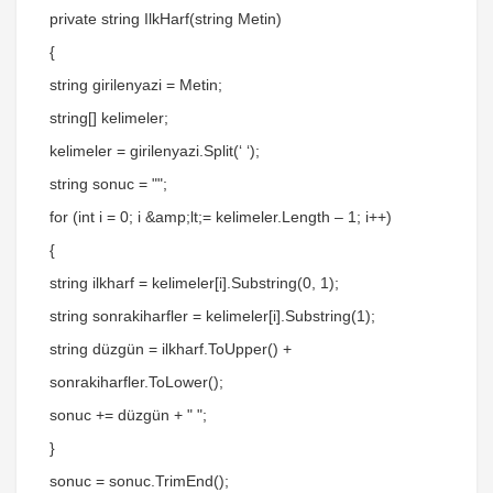
private string IlkHarf(string Metin)
{
string girilenyazi = Metin;
string[] kelimeler;
kelimeler = girilenyazi.Split(‘ ‘);
string sonuc = "";
for (int i = 0; i &amp;lt;= kelimeler.Length – 1; i++)
{
string ilkharf = kelimeler[i].Substring(0, 1);
string sonrakiharfler = kelimeler[i].Substring(1);
string düzgün = ilkharf.ToUpper() +
sonrakiharfler.ToLower();
sonuc += düzgün + " ";
}
sonuc = sonuc.TrimEnd();