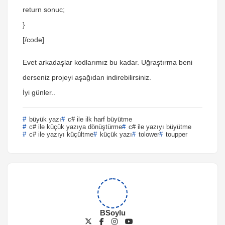
return sonuc;
}
[/code]
Evet arkadaşlar kodlarımız bu kadar. Uğraştırma beni
derseniz projeyi aşağıdan indirebilirsiniz.
İyi günler..
büyük yazı
c# ile ilk harf büyütme
c# ile küçük yazıya dönüştürme
c# ile yazıyı büyütme
c# ile yazıyı küçültme
küçük yazı
tolower
toupper
BSoylu