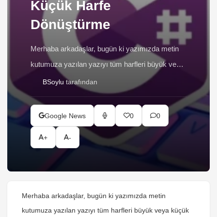
Küçük Harfe
Dönüştürme
Merhaba arkadaşlar, bugün ki yazımızda metin
kutumuza yazılan yazıyı tüm harfleri büyük veya
küçük harfe dönüştürmeyi göreceğiz. Ve artı
BSoylu
tarafından
olarak yazılan kelimelerin ilk harflerini büyük
yapacağız.Yazının tüm harflerini büyük yapmayı
Google News
0
0
ToUpper(), tüm harfleri küçük yapmayı ToLower()
+
-
komutları ile sağlayacağız.Kelimelerin ilk
harflerini büyük yazmayıda yazacağımız bir kaç
satır kod ile yapacağız.Ben formumun tasarımını
aşağıda ki şekilde […]
Merhaba arkadaşlar, bugün ki yazımızda metin
kutumuza yazılan yazıyı tüm harfleri büyük veya küçük