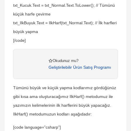
txt_Kucuk.Text = txt_Normal.Text.ToLower(); // Tümünü
küçük harfe çevirme
txt_IlkBuyuk.Text = IlkHarf(txt_Normal.Text); // İlk harfleri
büyük yapma
[/code]
Okudunuz mu?
Geliştirilebilir Ürün Satış Programı
Tümünü büyük ve küçük yapma kodlarımız gördüğünüz
gibi kısa ama oluşturacağımız
IlkHarf()
metodumuz ile
yazımızın kelimelerinin ilk harflerini büyük yapacağız.
IlkHarf()
metodumuzun kodları aşağıdadır:
[code language=”csharp”]