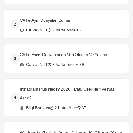
C# Ile Aynı Dosyaları Bulma
2
C# ve .NET
2 hafta önce
27
C# Ile Excel Dosyasından Veri Okuma Ve Yazma
3
C# ve .NET
2 hafta önce
29
Instagram Plus Nedir? 2026 Fiyatı, Özellikleri Ve Nasıl
4
Alınır?
Bilgi Bankası
2 hafta önce
37
Windows’ta Klasörde Arama Çıkmıyor Mu? Kesin Çözüm