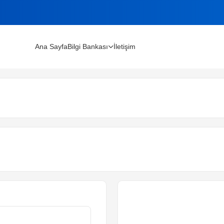
Ana Sayfa
Bilgi Bankası
İletişim
lınır?
m Rehberi (2026)