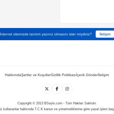
İnternet sitemizde tanıtım yazınız olmasını ister miydiniz?
İletişim
Hakkımda
Şartlar ve Koşullar
Gizlilik Politikası
İçerik Gönder
İletişim
Copyright © 2013 BSoylu.com - Tüm Hakları Saklıdır.
iz kullananlar hakkında T.C.K kanun ve yönetmeliklerine göre yasal işlem başl