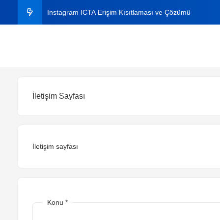
Instagram ICTA Erişim Kısıtlaması ve Çözümü
C# ile Aynı Dosyaları Bulma
C# ile Excel Dosyasından Veri Okuma ve Yazma
Instagram Plus Nedir? 2026 Fiyatı, Özellikleri ve Nasıl A
İletişim Sayfası
Windows’ta Klasörde Arama Çıkmıyor mu? Kesin Çözü
İletişim sayfası
Konu
*