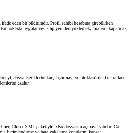
ifade eden bir bildirimdir. Profil sahibi hesabına girebilirken
elir. Bu noktada uygulamayı silip yeniden yüklemek, modemi kapatmak
eyi, dosya içeriklerini karşılaştırmayı ve bir klasördeki tekrarları
emlerini azaltır.
rehber, ClosedXML paketiyle .xlsx dosyasını açmayı, satırları C#
ümü, biçimlendirme ve hata yakalama konularını kapsar.