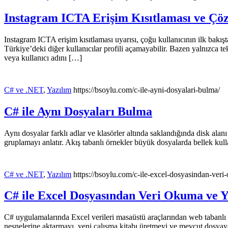
Instagram ICTA Erişim Kısıtlaması ve Ç
Instagram ICTA erişim kısıtlaması uyarısı, çoğu kullanıcının ilk bakışta
Türkiye’deki diğer kullanıcılar profili açamayabilir. Bazen yalnızca
veya kullanıcı adını […]
C# ve .NET
,
Yazılım
https://bsoylu.com/c-ile-ayni-dosyalari-bulma/
C# ile Aynı Dosyaları Bulma
Aynı dosyalar farklı adlar ve klasörler altında saklandığında disk alan
gruplamayı anlatır. Akış tabanlı örnekler büyük dosyalarda bellek kulla
C# ve .NET
,
Yazılım
https://bsoylu.com/c-ile-excel-dosyasindan-ver
C# ile Excel Dosyasından Veri Okuma ve 
C# uygulamalarında Excel verileri masaüstü araçlarından web tabanlı r
nesnelerine aktarmayı, yeni çalışma kitabı üretmeyi ve mevcut dosyay