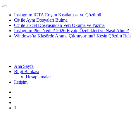
Instagram ICTA Erişim Kısıtlaması ve Çözümü
C# ile Aynı Dosyaları Bulma
C# ile Excel Dosyasından Veri Okuma ve Yazma
Instagram Plus Nedir? 2026 Fiyatı, Özellikleri ve Nasıl Alınır?
Windows’ta Klasörde Arama Çıkmıyor mu? Kesin Çözüm Rehb
Ana Sayfa
Bilgi Bankası
Hesaplamalar
İletişim
1