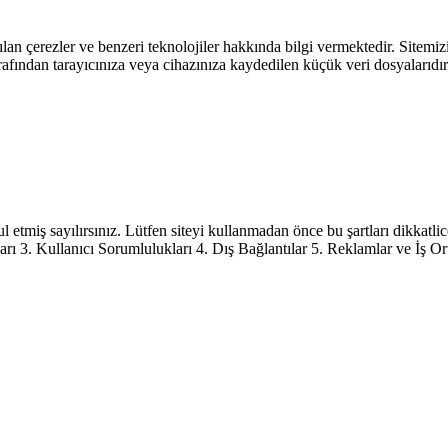
nılan çerezler ve benzeri teknolojiler hakkında bilgi vermektedir. Sitem
rafından tarayıcınıza veya cihazınıza kaydedilen küçük veri dosyalarıdır.
ul etmiş sayılırsınız. Lütfen siteyi kullanmadan önce bu şartları dikkatl
ı 3. Kullanıcı Sorumlulukları 4. Dış Bağlantılar 5. Reklamlar ve İş Ort