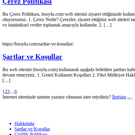
Çerez Politikası
Bu Çerez Politikası, bsoylu.com web sitesini ziyaret ettiğinizde kulla
oluyorsunuz. 1. Çerez Nedir? Çerezler, ziyaret ettiğiniz web siteleri ta
ve istatistiksel veriler toplamak amacıyla kullanılır. 2. […]
https://bsoylu.com/sartlar-ve-kosullar/
Şartlar ve Koşullar
Bu web sitesini (bsoylu.com) kullanarak aşağıda belirtilen şartları kab
devam etmeyiniz. 1. Genel Kullanım Koşulları 2. Fikri Mülkiyet Haklar
[…]
1
2
3
…
6
İnternet sitemizde tanıtım yazınız olmasını ister miydiniz?
İletişim
Hakkımda
Şartlar ve Koşullar
Gizlilik Politikası