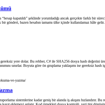
özümü
 “hesap kapatıldı” şeklinde yorumladığı ancak gerçekte farklı bir süreci 
 tek bir gönderi, bazen hesabın tamamı ülke içinde kullanılamaz hâle g
ı gereksiz yere dolar. Bu rehber, C# ile SHA256 dosya hash değerini üretm
nımını sınırlar. Boyuta göre ön gruplama yaklaşımı ise gereksiz hash işl
i-okuma-ve-yazma/
Yazma
aporlama sistemlerine kadar geniş bir alanda iş akışını hızlandırır. Bu 
a kayıt eklemeyi anlatır. Kod örnekleri dosya kontrolü, veri tipi dönüş