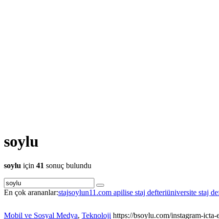
soylu
soylu
için
41
sonuç bulundu
En çok arananlar:
staj
soylu
n11.com api
lise staj defteri
üniversite staj de
Mobil ve Sosyal Medya
,
Teknoloji
https://bsoylu.com/instagram-icta-