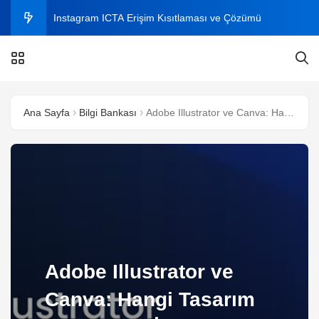
Instagram ICTA Erişim Kısıtlaması ve Çözümü
C# ile Aynı Dosyaları Bulma
C# ile Excel Dosyasından Veri Okuma ve Yazma
Ana Sayfa
Bilgi Bankası
Adobe Illustrator ve Canva: Hangi Tasarım Aracı Sizin İçin Daha İyi?
Instagram Plus Nedir? 2026 Fiyatı, Özellikleri ve Nasıl
Alınır?
Windows’ta Klasörde Arama Çıkmıyor mu? Kesin
Çözüm Rehberi (2026)
Adobe Illustrator ve
Canva: Hangi Tasarım