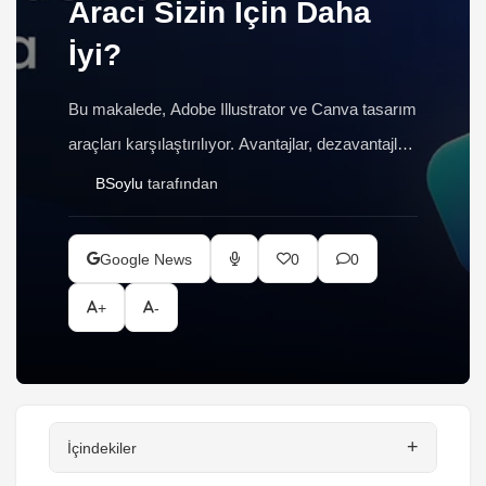
Aracı Sizin İçin Daha
İyi?
Bu makalede, Adobe Illustrator ve Canva tasarım
araçları karşılaştırılıyor. Avantajlar, dezavantajlar
ve kullanım alanları ele alınarak, hangisinin farklı
BSoylu
tarafından
projelere daha uygun olduğu tartışılıyor. Ayrıca,
iki aracı birleştirerek daha verimli bir çalışma
Google News
0
0
yöntemi öneriliyor.
+
-
+
İçindekiler