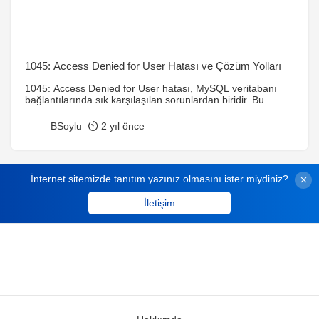
1045: Access Denied for User Hatası ve Çözüm Yolları
1045: Access Denied for User hatası, MySQL veritabanı
bağlantılarında sık karşılaşılan sorunlardan biridir. Bu
rehberde, hatanın nedenlerini ve çözüm yollarını detaylı bir
şekilde öğrendiniz. Doğru kimlik doğrulama bilgilerini
BSoylu
2 yıl önce
kullanarak bu hatayı kolayca çözebilirsiniz. Eğer rehberi
faydalı bulduysanız, yorum yapmayı ve paylaşmayı
unutmayın! 😊
İnternet sitemizde tanıtım yazınız olmasını ister miydiniz?
İletişim