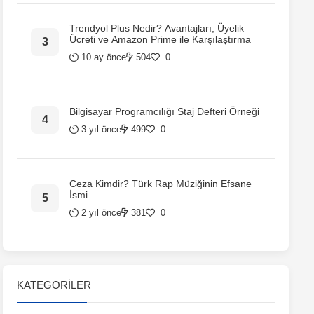
Trendyol Plus Nedir? Avantajları, Üyelik
Ücreti ve Amazon Prime ile Karşılaştırma
10 ay önce
504
0
Bilgisayar Programcılığı Staj Defteri Örneği
3 yıl önce
499
0
Ceza Kimdir? Türk Rap Müziğinin Efsane
İsmi
2 yıl önce
381
0
KATEGORILER