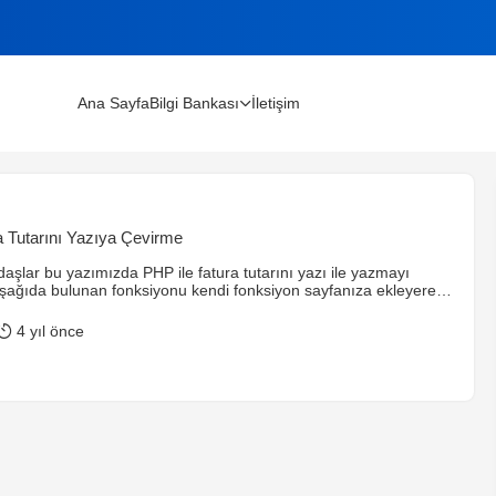
Ana Sayfa
Bilgi Bankası
İletişim
lınır?
a Tutarını Yazıya Çevirme
m Rehberi (2026)
şlar bu yazımızda PHP ile fatura tutarını yazı ile yazmayı
şağıda bulunan fonksiyonu kendi fonksiyon sayfanıza ekleyerek
tutarı yazıya rahatlıkla çevirebilirsiniz. Fonksiyonun sonunda yer
dürme satırından yazının nasıl gönderileceğini
4 yıl önce
iz.