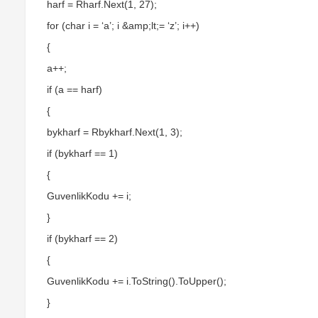
harf = Rharf.Next(1, 27);
for (char i = ‘a’; i &amp;lt;= ‘z’; i++)
{
a++;
if (a == harf)
{
bykharf = Rbykharf.Next(1, 3);
if (bykharf == 1)
{
GuvenlikKodu += i;
}
if (bykharf == 2)
{
GuvenlikKodu += i.ToString().ToUpper();
}