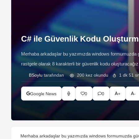
C# ile Güvenlik Kodu Oluşturm
Merhaba arkadaşlar bu yazımızda windows formumuzda güv
rastgele olarak 8 karakterli bir güvenlik kodu oluşturacağ
olarak güvenlik kodunu oluşturan methodumuzu yazacağız.
BSoylu
tarafından
200 kez okundu
1 dk 51 s
Google News
0
0
+
-
Merhaba arkadaşlar bu yazımızda windows formumuzda güve