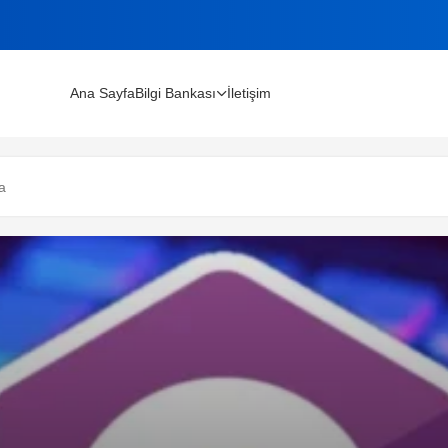
Ana Sayfa
Bilgi Bankası
İletişim
lınır?
a
m Rehberi (2026)