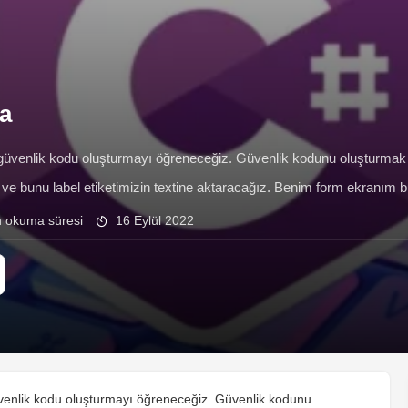
a
enlik kodu oluşturmayı öğreneceğiz. Güvenlik kodunu oluşturmak as
ız ve bunu label etiketimizin textine aktaracağız. Benim form ekranım
 Kodlarımız aşağıda ki şekilde olacak. […]
n okuma süresi
16 Eylül 2022
nlik kodu oluşturmayı öğreneceğiz. Güvenlik kodunu