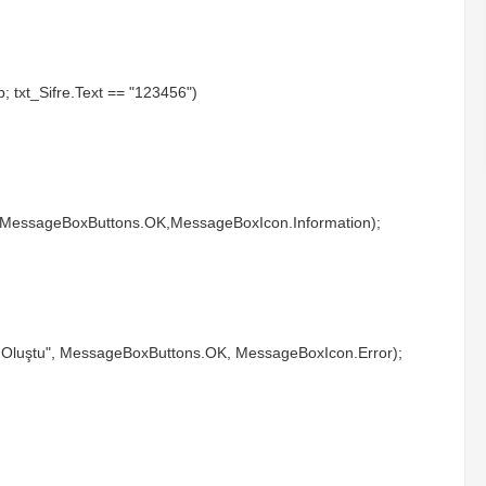
 txt_Sifre.Text == "123456")
ı", MessageBoxButtons.OK,MessageBoxIcon.Information);
a Oluştu", MessageBoxButtons.OK, MessageBoxIcon.Error);