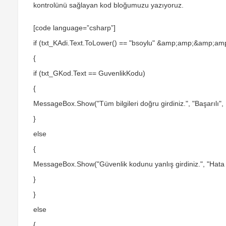
kontrolünü sağlayan kod bloğumuzu yazıyoruz.
[code language=”csharp”]
if (txt_KAdi.Text.ToLower() == "bsoylu" &amp;amp;&amp;amp;
{
if (txt_GKod.Text == GuvenlikKodu)
{
MessageBox.Show("Tüm bilgileri doğru girdiniz.", "Başarıl
}
else
{
MessageBox.Show("Güvenlik kodunu yanlış girdiniz.", "Hat
}
}
else
{