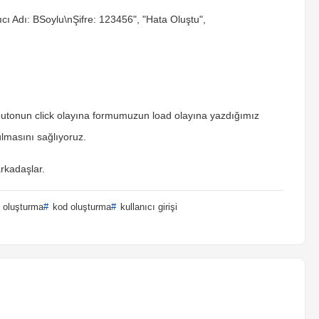
ıcı Adı: BSoylu\nŞifre: 123456", "Hata Oluştu",
utonun click olayına formumuzun load olayına yazdığımız
ulmasını sağlıyoruz.
arkadaşlar.
 oluşturma
kod oluşturma
kullanıcı girişi