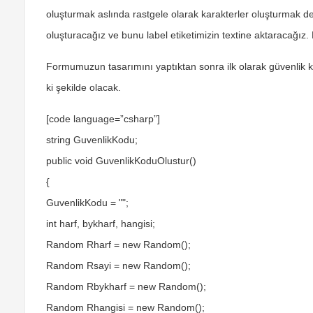
oluşturmak aslında rastgele olarak karakterler oluşturmak d
oluşturacağız ve bunu
label
etiketimizin textine aktaracağız
Formumuzun tasarımını yaptıktan sonra ilk olarak güvenli
ki şekilde olacak.
[code language=”csharp”]
string GuvenlikKodu;
public void GuvenlikKoduOlustur()
{
GuvenlikKodu = "";
int harf, bykharf, hangisi;
Random Rharf = new Random();
Random Rsayi = new Random();
Random Rbykharf = new Random();
Random Rhangisi = new Random();