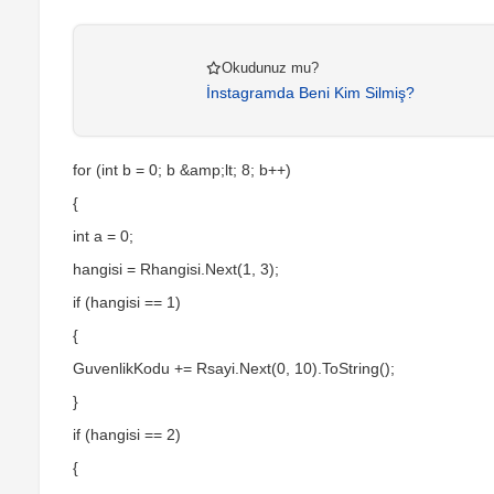
Okudunuz mu?
İnstagramda Beni Kim Silmiş?
for (int b = 0; b &amp;lt; 8; b++)
{
int a = 0;
hangisi = Rhangisi.Next(1, 3);
if (hangisi == 1)
{
GuvenlikKodu += Rsayi.Next(0, 10).ToString();
}
if (hangisi == 2)
{