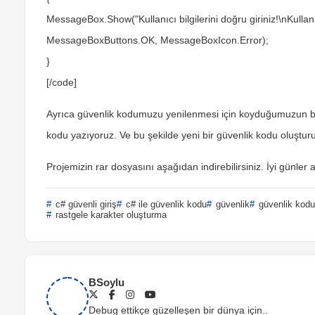
MessageBox.Show("Kullanıcı bilgilerini doğru giriniz!\nKullan
MessageBoxButtons.OK, MessageBoxIcon.Error);
}
[/code]
Ayrıca güvenlik kodumuzu yenilenmesi için koyduğumuzun b
kodu yazıyoruz. Ve bu şekilde yeni bir güvenlik kodu oluştur
Projemizin rar dosyasını aşağıdan indirebilirsiniz. İyi günler 
c# güvenli giriş
c# ile güvenlik kodu
güvenlik
güvenlik kodu
rastgele karakter oluşturma
BSoylu
Debug ettikçe güzelleşen bir dünya için..