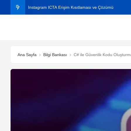
Instagram ICTA Erişim Kısıtlaması ve Çözümü
C# ile Aynı Dosyaları Bulma
C# ile Excel Dosyasından Veri Okuma ve Yazma
Instagram Plus Nedir? 2026 Fiyatı, Özellikleri ve Nasıl A
Ana Sayfa
Bilgi Bankası
C# ile Güvenlik Kodu Oluşturm
Windows’ta Klasörde Arama Çıkmıyor mu? Kesin Çözü