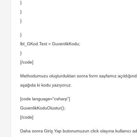
}
}
}
}
lbl_GKod.Text = GuvenlikKodu;
}
[/code]
Methodumuzu oluşturduktan sonra form sayfamız açıldığın
aşağıda ki kodu yazıyoruz.
[code language=”csharp”]
GuvenlikKoduOlustur();
[/code]
Daha sonra
Giriş Yap
butonumuzun click olayına kullanıcı adı