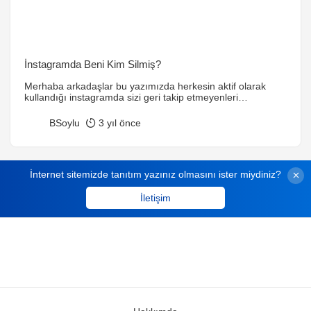
İnstagramda Beni Kim Silmiş?
Merhaba arkadaşlar bu yazımızda herkesin aktif olarak
kullandığı instagramda sizi geri takip etmeyenleri
programsız bir şekilde nasıl buluruz onu bakacağız.
İnternette çok fazla sayıda internet sitesi mevcut ancak
BSoylu
3 yıl önce
çoğu instagram kullanıcı bilgilerinizi istediğinden pek
güvenilir değil. Hesabınızın çalınma riski oldukça fazla. Son
zamanlarda belki denk gelmişsinizdir anlatacak olduğum
çözümü. Çok fazla uzatmadan programsız sizi geri […]
İnternet sitemizde tanıtım yazınız olmasını ister miydiniz?
İletişim