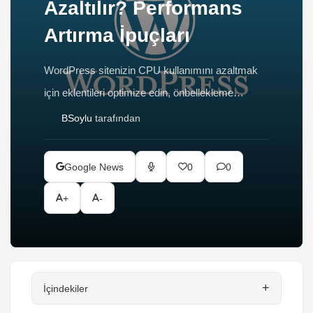
Azaltılır? Performans
Artırma İpuçları
WordPress sitenizin CPU kullanımını azaltmak
için eklentileri optimize edin, önbellekleme
kullanın, resimleri küçültün ve veritabanını
BSoylu
tarafından
temizleyin. Daha hızlı ve stabil site için ipuçları
burada.
Google News
0
0
+
-
+
İçindekiler