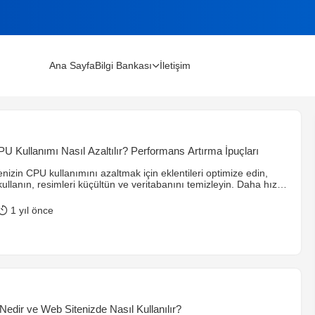
Ana Sayfa
Bilgi Bankası
İletişim
lınır?
 Kullanımı Nasıl Azaltılır? Performans Artırma İpuçları
m Rehberi (2026)
nizin CPU kullanımını azaltmak için eklentileri optimize edin,
ullanın, resimleri küçültün ve veritabanını temizleyin. Daha hızlı
çin ipuçları burada.
1 yıl önce
Nedir ve Web Sitenizde Nasıl Kullanılır?