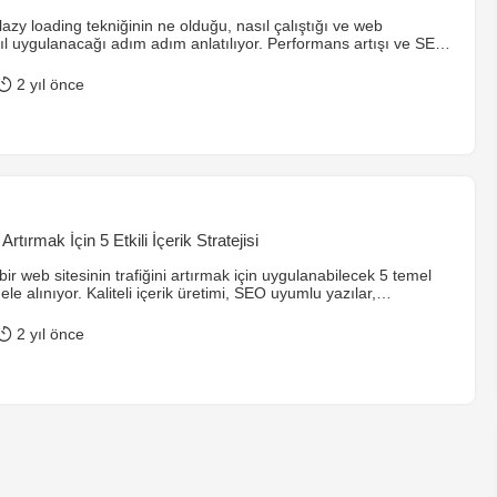
azy loading tekniğinin ne olduğu, nasıl çalıştığı ve web
sıl uygulanacağı adım adım anlatılıyor. Performans artışı ve SEO
ndırılıyor.
2 yıl önce
 Artırmak İçin 5 Etkili İçerik Stratejisi
ir web sitesinin trafiğini artırmak için uygulanabilecek 5 temel
i ele alınıyor. Kaliteli içerik üretimi, SEO uyumlu yazılar,
ili kullanımı, harekete geçirici çağrılar ve sosyal medya
bi yöntemler, detaylı bir şekilde açıklanıyor.
2 yıl önce