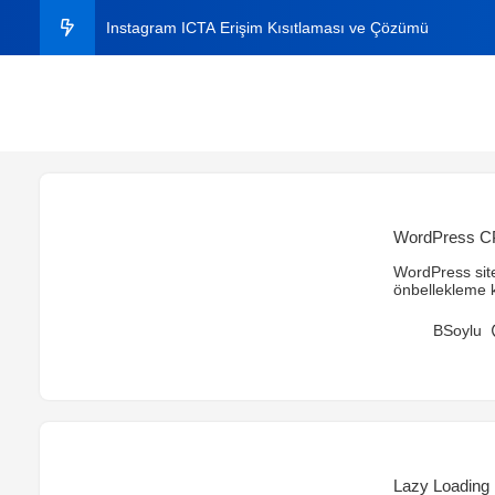
Instagram ICTA Erişim Kısıtlaması ve Çözümü
C# ile Aynı Dosyaları Bulma
C# ile Excel Dosyasından Veri Okuma ve Yazma
Instagram Plus Nedir? 2026 Fiyatı, Özellikleri ve Nasıl A
WordPress CPU
Windows’ta Klasörde Arama Çıkmıyor mu? Kesin Çözü
WordPress site
önbellekleme k
ve stabil site i
BSoylu
Lazy Loading 