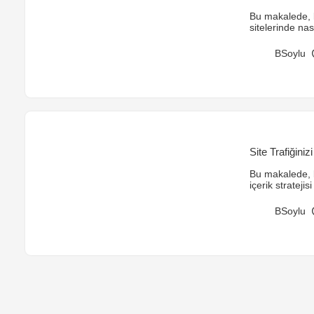
Bu makalede, l
sitelerinde na
etkileri detayla
BSoylu
Site Trafiğinizi
Bu makalede, b
içerik stratejis
görsellerin etk
entegrasyonu gi
BSoylu