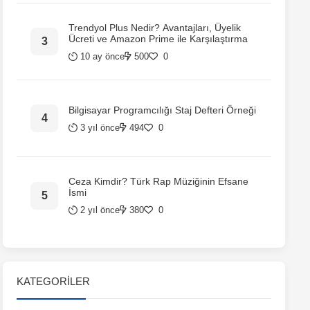
Trendyol Plus Nedir? Avantajları, Üyelik
Ücreti ve Amazon Prime ile Karşılaştırma
10 ay önce
500
0
Bilgisayar Programcılığı Staj Defteri Örneği
3 yıl önce
494
0
Ceza Kimdir? Türk Rap Müziğinin Efsane
İsmi
2 yıl önce
380
0
KATEGORILER