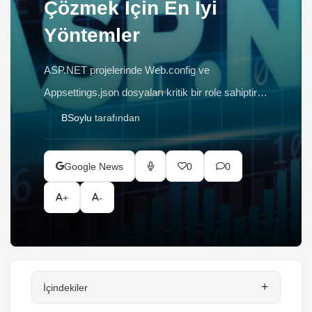
Çözmek İçin En İyi
Yöntemler
ASP.NET projelerinde Web.config ve
Appsettings.json dosyaları kritik bir role sahiptir.
Yanlış yapılandırma hatalara yol açabilir. Bu
BSoylu
tarafından
makalede, doğru yapılandırma yöntemlerini,
çevre ayarlarının yönetimini ve hassas bilgilerin
Google News
0
0
güvenliğini sağlama yollarını inceledik.
+
-
+
İçindekiler