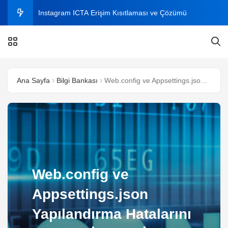
Instagram ICTA Erişim Kısıtlaması ve Çözümü
C# ile Aynı Dosyaları Bulma
C# ile Excel Dosyasından Veri Okuma ve Yazma
Ana Sayfa
Bilgi Bankası
Web.config ve Appsettings.json Yapılandırma Hatalarını Çözmek İçin En İyi Yöntemler
Instagram Plus Nedir? 2026 Fiyatı, Özellikleri ve Nasıl
Alınır?
Windows’ta Klasörde Arama Çıkmıyor mu? Kesin
Çözüm Rehberi (2026)
Web.config ve
Appsettings.json
Yapılandırma Hatalarını