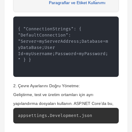
Paragraflar ve Etiket Kullanımı
{ "ConnectionStrings": { 
"DefaultConnection": 
"Server=myServerAddress;Database=m
yDataBase;User 
Id=myUsername;Password=myPassword;
" } }
2. Çevre Ayarlarını Doğru Yönetme:
Geliştirme, test ve üretim ortamları için ayrı
yapılandırma dosyaları kullanın. ASP.NET Core’da bu,
appsettings.Development.json