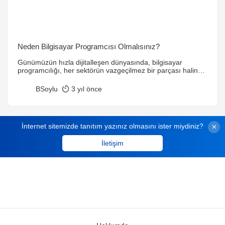
Neden Bilgisayar Programcısı Olmalısınız?
Günümüzün hızla dijitalleşen dünyasında, bilgisayar
programcılığı, her sektörün vazgeçilmez bir parçası haline
gelmiştir. Bilgisayar programcıları, yazılım geliştirme
konusundaki uzmanlıklarıyla, inovasyonun ve teknolojik
BSoylu
3 yıl önce
ilerlemenin itici gücüdürler. Bu yazıda, bilgisayar
programcılığını tanıtarak, bu heyecan verici mesleğin ne
olduğunu ve neden bu kadar önemli olduğunu anlatacağız.
Bilgisayar Programcısı Nedir? Bir bilgisayar programcısı,
İnternet sitemizde tanıtım yazınız olmasını ister miydiniz?
bilgisayarların ve diğer dijital cihazların işlevselliğini […]
İletişim