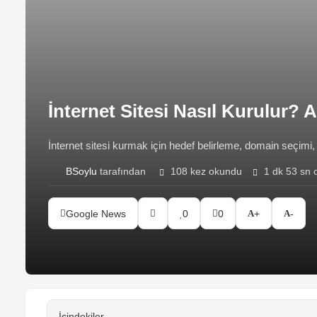
İnternet Sitesi Nasıl Kurulur?
İnternet sitesi kurmak için hedef belirleme, domain seçimi, 
BSoylu
tarafından
108 kez okundu
1 dk 53 sn 
Google News
0
0
+
-
İçindekiler