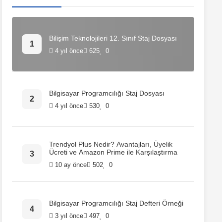
Bilişim Teknolojileri 12. Sınıf Staj Dosyası
4 yıl önce
625
0
Bilgisayar Programcılığı Staj Dosyası
4 yıl önce
530
0
Trendyol Plus Nedir? Avantajları, Üyelik
Ücreti ve Amazon Prime ile Karşılaştırma
10 ay önce
502
0
Bilgisayar Programcılığı Staj Defteri Örneği
3 yıl önce
497
0