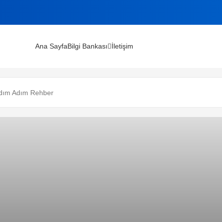
Ana Sayfa
Bilgi Bankası
İletişim
lınır?
 Adım Adım Rehber
m Rehberi (2026)