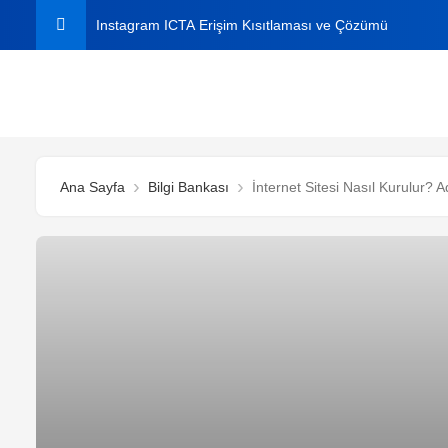
Instagram ICTA Erişim Kısıtlaması ve Çözümü
C# ile Aynı Dosyaları Bulma
C# ile Excel Dosyasından Veri Okuma ve Yazma
Instagram Plus Nedir? 2026 Fiyatı, Özellikleri ve Nasıl A
Ana Sayfa
Bilgi Bankası
İnternet Sitesi Nasıl Kurulur?
Windows’ta Klasörde Arama Çıkmıyor mu? Kesin Çözü