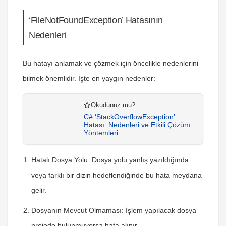
‘FileNotFoundException’ Hatasının
Nedenleri
Bu hatayı anlamak ve çözmek için öncelikle nedenlerini
bilmek önemlidir. İşte en yaygın nedenler:
Okudunuz mu?
C# ‘StackOverflowException’
Hatası: Nedenleri ve Etkili Çözüm
Yöntemleri
Hatalı Dosya Yolu
: Dosya yolu yanlış yazıldığında
veya farklı bir dizin hedeflendiğinde bu hata meydana
gelir.
Dosyanın Mevcut Olmaması
: İşlem yapılacak dosya
projede bulunmuyorsa hata alınır.