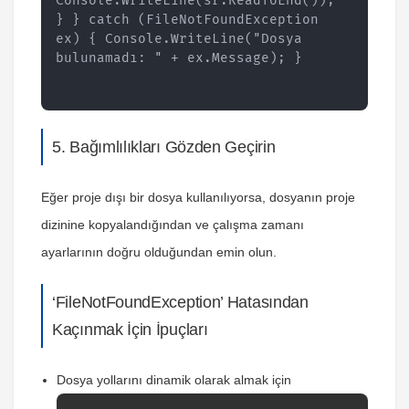
Console.WriteLine(sr.ReadToEnd()); 
} } catch (FileNotFoundException 
ex) { Console.WriteLine("Dosya 
bulunamadı: " + ex.Message); }
5. Bağımlılıkları Gözden Geçirin
Eğer proje dışı bir dosya kullanılıyorsa, dosyanın proje
dizinine kopyalandığından ve çalışma zamanı
ayarlarının doğru olduğundan emin olun.
‘FileNotFoundException’ Hatasından
Kaçınmak İçin İpuçları
Dosya yollarını dinamik olarak almak için