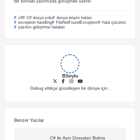
Bir sonraki yazımızda görüşmek üzere!
c#
C# dosya yolu
dosya erişim hatası
exception handling
FileNotFoundException
hata çözümü
yazılım geliştirme hataları
BSoylu
Debug ettikçe güzelleşen bir dünya için..
Benzer Yazılar
C# ile Aynı Dosyaları Bulma