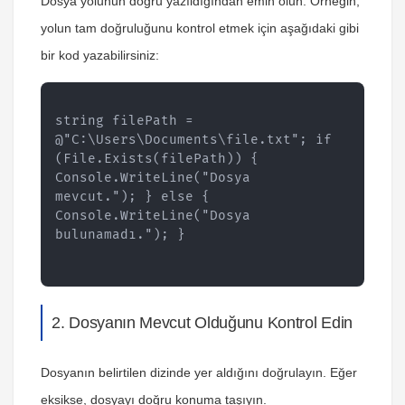
Dosya yolunun doğru yazıldığından emin olun. Örneğin,
yolun tam doğruluğunu kontrol etmek için aşağıdaki gibi
bir kod yazabilirsiniz:
string filePath = 
@"C:\Users\Documents\file.txt"; if 
(File.Exists(filePath)) { 
Console.WriteLine("Dosya 
mevcut."); } else { 
Console.WriteLine("Dosya 
bulunamadı."); }
2. Dosyanın Mevcut Olduğunu Kontrol Edin
Dosyanın belirtilen dizinde yer aldığını doğrulayın. Eğer
eksikse, dosyayı doğru konuma taşıyın.