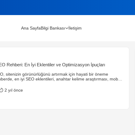
Ana Sayfa
Bilgi Bankası
İletişim
lınır?
 Rehberi: En İyi Eklentiler ve Optimizasyon İpuçları
m Rehberi (2026)
 sitenizin görünürlüğünü artırmak için hayati bir öneme
hberde, en iyi SEO eklentileri, anahtar kelime araştırması, mobil
erik optimizasyonu gibi temel stratejiler detaylı bir şekilde
2 yıl önce