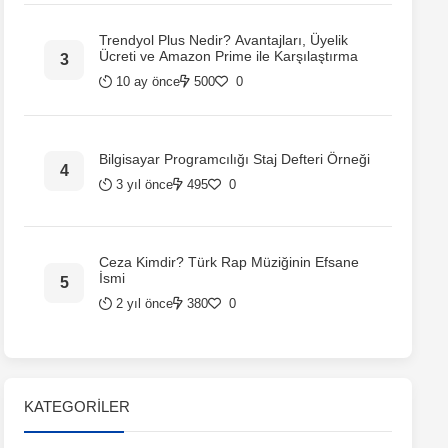
Trendyol Plus Nedir? Avantajları, Üyelik
Ücreti ve Amazon Prime ile Karşılaştırma
10 ay önce
500
0
Bilgisayar Programcılığı Staj Defteri Örneği
3 yıl önce
495
0
Ceza Kimdir? Türk Rap Müziğinin Efsane
İsmi
2 yıl önce
380
0
KATEGORILER