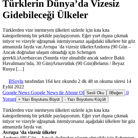
Türklerin Dünya’da Vizesiz
Gidebileceği Ülkeler
Türklerden vize istemeyen ülkeleri sizlerle için kıta kıta
kategorilenmiş bir şekilde paylaşıyorum. Eğer yurt dışına çıkmak
istiyor ve vizeyle uğraşmak istemiyorsanız aşağıdaki ülkelere bir göz
atmanızda fayda var.Avrupa ‘da vizesiz ülkelerAndorra (90 Gün –
Ancak doğrudan ulaşım olmadığı için Schengen
gerekli.)Azerbaycan (Sınırda vize alınabilir ancak sadece Bakü
Havalimanı’nda, 30 Gün)Arnavutluk (90 Gün)Belarus / Beyaz
Rusya […]
BSoylu
tarafından
164 kez okundu
2 dk 48 sn okuma süresi
14
Eylül 2022
Google News
Google News ile Abone Ol
0
Sesli Oku
0
Beğen
Yorum
+
Yazı Boyutunu Büyüt
-
Yazı Boyutunu Küçült
Türklerden vize istemeyen ülkeleri sizlerle için kıta kıta
kategorilenmiş bir şekilde paylaşıyorum. Eğer yurt dışına çıkmak
istiyor ve vizeyle uğraşmak istemiyorsanız aşağıdaki ülkelere bir göz
atmanızda fayda var.
Avrupa ‘da vizesiz ülkeler
Andorra (90 Gün – Ancak doğrudan ulaşım olmadığı için Schengen