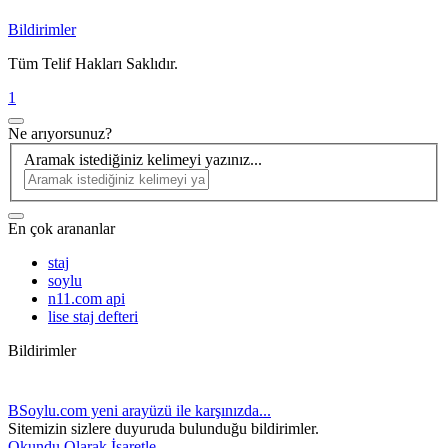
Bildirimler
Tüm Telif Hakları Saklıdır.
1
Ne arıyorsunuz?
Aramak istediğiniz kelimeyi yazınız...
En çok arananlar
staj
soylu
n11.com api
lise staj defteri
Bildirimler
BSoylu.com yeni arayüzü ile karşınızda...
Sitemizin sizlere duyuruda bulunduğu bildirimler.
Okundu Olarak İşaretle