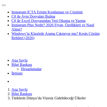
Instagram ICTA Erişim Kısıtlaması ve Çözümü
C# ile Aynı Dosyaları Bulma
C# ile Excel Dosyasından Veri Okuma ve Yazma
Instagram Plus Nedir? 2026 Fiyatı, Özellikleri ve Nasıl
Alınır?
Windows’ta Klasörde Arama Çıkmıyor mu? Kesin Çözüm
Rehberi (2026)
Ana Sayfa
Bilgi Bankası
Hesaplamalar
İletişim
Ana Sayfa
Bilgi Bankası
Türklerin Dünya’da Vizesiz Gidebileceği Ülkeler