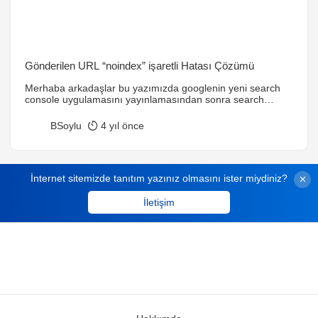
Gönderilen URL “noindex” işaretli Hatası Çözümü
Merhaba arkadaşlar bu yazımızda googlenin yeni search
console uygulamasını yayınlamasından sonra search
consoleda vermeye başlayan ” Gönderilen URL “noindex”
işaretli” hatasının nasıl çözüldüğünü göreceğiz. İlk olarak
BSoylu
4 yıl önce
neden bu hatayı neden veriyor onu bi inceleyelim. Site
haritası oluşturmak için kullandığınız eklentinin ayarlar
sayfasında “Include sitemap in HTML” seçeneğini disable
olarak ayarlamazsanız sitemap.xml dosyanızın içerisine
İnternet sitemizde tanıtım yazınız olmasını ister miydiniz?
www.domaininiz.com/sitemap.html şeklinde […]
İletişim