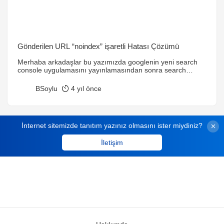
Gönderilen URL “noindex” işaretli Hatası Çözümü
Merhaba arkadaşlar bu yazımızda googlenin yeni search
console uygulamasını yayınlamasından sonra search
consoleda vermeye başlayan ” Gönderilen URL “noindex”
işaretli” hatasının nasıl çözüldüğünü göreceğiz. İlk olarak
BSoylu
4 yıl önce
neden bu hatayı neden veriyor onu bi inceleyelim. Site
haritası oluşturmak için kullandığınız eklentinin ayarlar
sayfasında “Include sitemap in HTML” seçeneğini disable
olarak ayarlamazsanız sitemap.xml dosyanızın içerisine
İnternet sitemizde tanıtım yazınız olmasını ister miydiniz?
www.domaininiz.com/sitemap.html şeklinde […]
İletişim