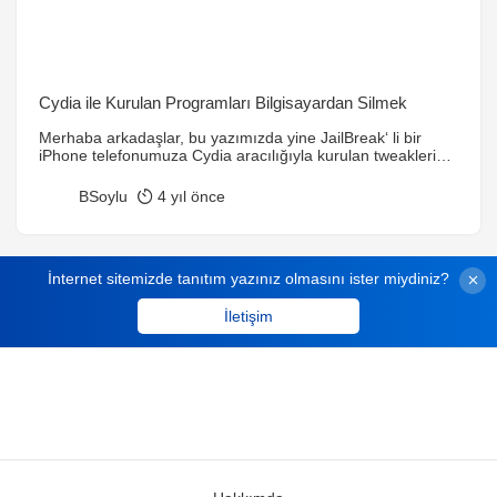
Cydia ile Kurulan Programları Bilgisayardan Silmek
Merhaba arkadaşlar, bu yazımızda yine JailBreak‘ li bir
iPhone telefonumuza Cydia aracılığıyla kurulan tweakleri
veya temaları bilgisayardan kaldırmayı öğreneceğiz.
Telefon varken neden bilgisayardan kaldırıyoruz derseniz
BSoylu
4 yıl önce
sizin başınıza kurduğunuz bir tweak ya da tema yüzünden
telefonunuzun açılmaması veya işlem yapamaması gibi bir
sorun gelmemiştir 🙂 Tabi haliyle telefon açılmayınca ve
işlem yapmayınca Cydia programına telefondan
İnternet sitemizde tanıtım yazınız olmasını ister miydiniz?
ulaşamadığımız […]
İletişim