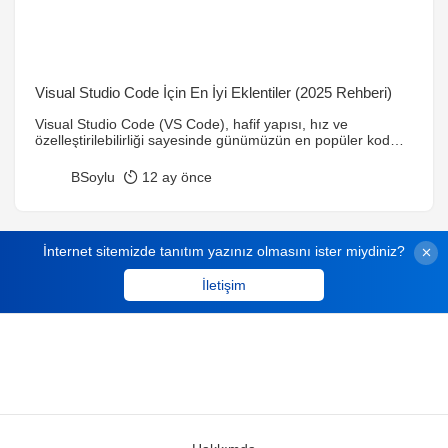
Visual Studio Code İçin En İyi Eklentiler (2025 Rehberi)
Visual Studio Code (VS Code), hafif yapısı, hız ve
özelleştirilebilirliği sayesinde günümüzün en popüler kod
editörlerinden biri haline geldi. Ancak VS Code’u güçlü
yapan asıl unsur, eklenti ekosistemidir. 2025 itibarıyla en
BSoylu
12 ay önce
çok kullanılan ve yazılım geliştiricilerin işini kolaylaştıran
Visual Studio Code eklentilerini derledik. 1. Prettier – Code
Formatter 2. ESLint 3. GitLens 4. Live Server […]
İnternet sitemizde tanıtım yazınız olmasını ister miydiniz?
İletişim