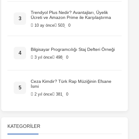
Trendyol Plus Nedir? Avantajları, Üyelik
Ücreti ve Amazon Prime ile Karşılaştırma
10 ay önce
503
0
Bilgisayar Programcılığı Staj Defteri Örneği
3 yıl önce
498
0
Ceza Kimdir? Türk Rap Müziğinin Efsane
İsmi
2 yıl önce
381
0
KATEGORILER