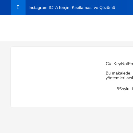
Instagram ICTA Erişim Kısıtlaması ve Çözümü
C# ile Aynı Dosyaları Bulma
C# ile Excel Dosyasından Veri Okuma ve Yazma
Instagram Plus Nedir? 2026 Fiyatı, Özellikleri ve Nasıl A
C# ‘KeyNotFou
Windows’ta Klasörde Arama Çıkmıyor mu? Kesin Çözü
Bu makalede, 
yöntemleri açı
varsayılan değ
BSoylu