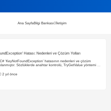
Ana Sayfa
Bilgi Bankası
İletişim
lınır?
ndException’ Hatası: Nedenleri ve Çözüm Yolları
m Rehberi (2026)
C# ‘KeyNotFoundException’ hatasının nedenleri ve çözüm
klanmıştır. Sözlüklerde anahtar kontrolü, TryGetValue yöntemi ve
er atama gibi çözümler ele alınmıştır.
2 yıl önce