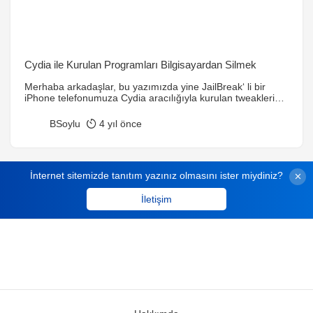
Cydia ile Kurulan Programları Bilgisayardan Silmek
Merhaba arkadaşlar, bu yazımızda yine JailBreak‘ li bir
iPhone telefonumuza Cydia aracılığıyla kurulan tweakleri
veya temaları bilgisayardan kaldırmayı öğreneceğiz.
Telefon varken neden bilgisayardan kaldırıyoruz derseniz
BSoylu
4 yıl önce
sizin başınıza kurduğunuz bir tweak ya da tema yüzünden
telefonunuzun açılmaması veya işlem yapamaması gibi bir
sorun gelmemiştir 🙂 Tabi haliyle telefon açılmayınca ve
işlem yapmayınca Cydia programına telefondan
İnternet sitemizde tanıtım yazınız olmasını ister miydiniz?
ulaşamadığımız […]
İletişim