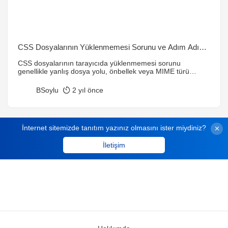
CSS Dosyalarının Yüklenmemesi Sorunu ve Adım Adım
Çözümü
CSS dosyalarının tarayıcıda yüklenmemesi sorunu
genellikle yanlış dosya yolu, önbellek veya MIME türü
hatalarından kaynaklanır. Bu makalede, problemin
nedenlerini ve çözümlerini pratik adımlarla ele aldık.
BSoylu
2 yıl önce
İnternet sitemizde tanıtım yazınız olmasını ister miydiniz?
İletişim