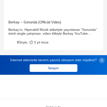
Berkay – Sonunda (Official Video)
Berkay’ın, Hiperaktif Müzik etiketiyle yayınlanan “Sonunda”
isimli single çalışması, video klibiyle Berkay YouTube
kanalında! 🔹Söz – Müzik: Oğuzhan Koç, Çağrı
TelkıvıranBerkay’ın, Hiperaktif Müzik etiketiyle yayınlanan
BSoylu
3 yıl önce
“Sonunda” isimli single çalışması, video klibiyle Berkay
YouTube kanalında! 🔹Söz – Müzik: Oğuzhan Koç, Çağrı
Telkıvıran🔹Aranjör: Çağrı Telkıvıran🔹Klip Yönetmeni:
Ramazan Arslankaya🔹Elektro Gitar: Buğra Han
İnternet sitemizde tanıtım yazınız olmasını ister miydiniz?
Yiğitoğlu🔹Back Vokaller: Dicle Olcay, Çağrı Telkıvıran🔹Mix
[…]
İletişim