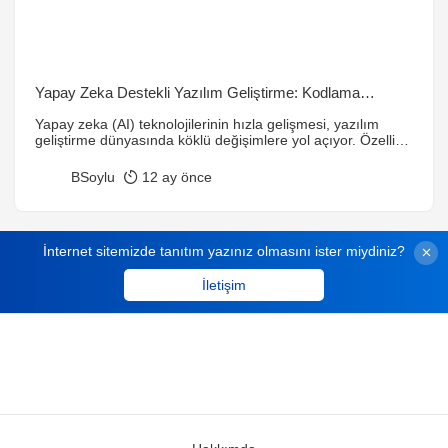
Yapay Zeka Destekli Yazılım Geliştirme: Kodlama
Sürecinde Yeni Nesil AI Araçları
Yapay zeka (AI) teknolojilerinin hızla gelişmesi, yazılım
geliştirme dünyasında köklü değişimlere yol açıyor. Özellikle
yapay zeka destekli kodlama araçları, programcıların
verimliliğini artıran ve kod yazma süreçlerini kolaylaştıran
BSoylu
12 ay önce
yeni bir trend olarak öne çıkıyor. 2025 yılı itibarıyla
geliştiricilerin büyük çoğunluğu, yapay zeka tabanlı araçları
iş akışlarına dahil etmiş durumda. GitHub Copilot gibi
araçlar, yazılımcıların üretkenliğinde %55’e […]
İnternet sitemizde tanıtım yazınız olmasını ister miydiniz?
İletişim