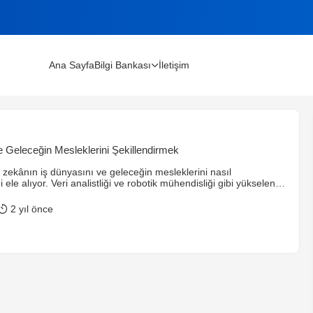
Ana Sayfa
Bilgi Bankası
İletişim
lınır?
e Geleceğin Mesleklerini Şekillendirmek
m Rehberi (2026)
zekânın iş dünyasını ve geleceğin mesleklerini nasıl
ni ele alıyor. Veri analistliği ve robotik mühendisliği gibi yükselen
hsedilirken, dijital becerilerin önemi vurgulanıyor. Ayrıca,
 riskleri değerlendiriliyor.
2 yıl önce