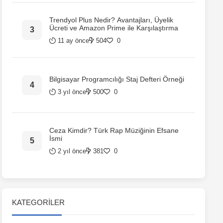
Trendyol Plus Nedir? Avantajları, Üyelik
Ücreti ve Amazon Prime ile Karşılaştırma
11 ay önce
504
0
Bilgisayar Programcılığı Staj Defteri Örneği
3 yıl önce
500
0
Ceza Kimdir? Türk Rap Müziğinin Efsane
İsmi
2 yıl önce
381
0
KATEGORILER