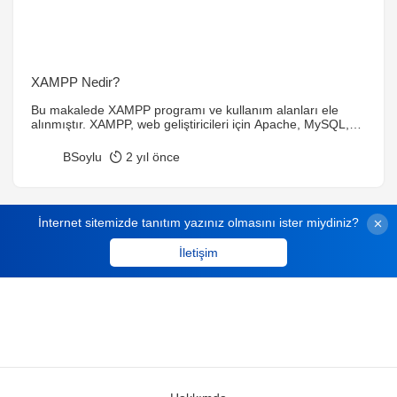
XAMPP Nedir?
Bu makalede XAMPP programı ve kullanım alanları ele
alınmıştır. XAMPP, web geliştiricileri için Apache, MySQL,
PHP ve Perl bileşenlerini içeren, yerel sunucu ortamı
sağlayan ücretsiz bir yazılım paketidir. Web projelerinin
BSoylu
2 yıl önce
yerel ortamda test edilmesi ve geliştirilmesi için kullanılır.
XAMPP’ın kolay kurulumu, platformlar arası uyumluluğu ve
PHPMyAdmin ile veritabanı yönetim özellikleri öne çıkan
avantajlarıdır. Ancak, XAMPP sadece yerel geliştirme için
İnternet sitemizde tanıtım yazınız olmasını ister miydiniz?
kullanılmalı, güvenlik açısından canlı sunucularda tercih
edilmemelidir.
İletişim