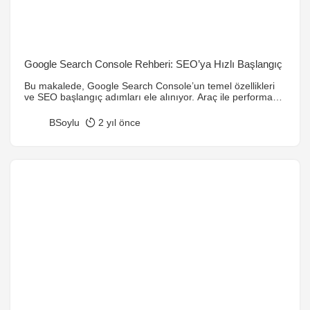
Google Search Console Rehberi: SEO’ya Hızlı Başlangıç
Bu makalede, Google Search Console’un temel özellikleri
ve SEO başlangıç adımları ele alınıyor. Araç ile performans
analizi, hata düzeltme ve mobil uyumluluk testleri
detaylandırılıyor.
BSoylu
2 yıl önce