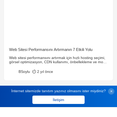
Web Sitesi Performansını Artırmanın 7 Etkili Yolu
Web sitesi performansını artırmak için hızlı hosting seçimi,
görsel optimizasyon, CDN kullanımı, önbellekleme ve mobil
uyumluluk gibi yöntemler öneriliyor. Bu adımlar kullanıcı
deneyimini iyileştirirken arama motoru sıralamalarını da
BSoylu
2 yıl önce
etkiler.
İnternet sitemizde tanıtım yazınız olmasını ister miydiniz?
İletişim