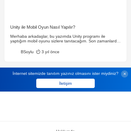
Unity ile Mobil Oyun Nasıl Yapılır?
Merhaba arkadaşlar, bu yazımda Unity programı ile
yaptığım mobil oyunu sizlere tanıtacağım. Son zamanlarda
merak sardığım ama bir türlü fırsat bulupta
inceleyemediğim kafa yoramadığım bir konuyu sonunda bir
BSoylu
3 yıl önce
sonuca bağladım 🙂 Youtube’ den izleyerek mobil oyun
yapmaya karar verdim. Mobil oyun yapmayla ilgili youtube
ve internette oldukça fazla kaynak var. İzleyerek okuyarak
kesinlikle herkesin yapabileceğini […]
İnternet sitemizde tanıtım yazınız olmasını ister miydiniz?
İletişim