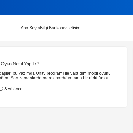
Ana Sayfa
Bilgi Bankası
İletişim
lınır?
l Oyun Nasıl Yapılır?
m Rehberi (2026)
aşlar, bu yazımda Unity programı ile yaptığım mobil oyunu
cağım. Son zamanlarda merak sardığım ama bir türlü fırsat
eyemediğim kafa yoramadığım bir konuyu sonunda bir sonuca
outube’ den izleyerek mobil oyun yapmaya karar verdim. Mobil
3 yıl önce
ilgili youtube ve internette oldukça fazla kaynak var. İzleyerek
likle herkesin yapabileceğini […]