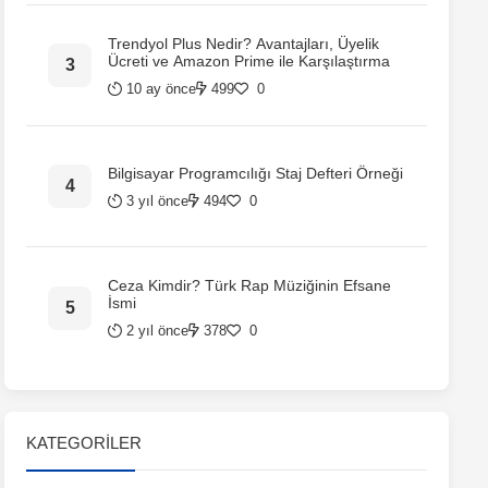
Trendyol Plus Nedir? Avantajları, Üyelik
Ücreti ve Amazon Prime ile Karşılaştırma
10 ay önce
499
0
Bilgisayar Programcılığı Staj Defteri Örneği
3 yıl önce
494
0
Ceza Kimdir? Türk Rap Müziğinin Efsane
İsmi
2 yıl önce
378
0
KATEGORILER