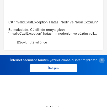
C# ‘InvalidCastException’ Hatası Nedir ve Nasıl Çözülür?
Bu makalede, C# dilinde ortaya çıkan
“InvalidCastException” hatasının nedenleri ve çözüm yolları
açıklanmıştır. Tür uyumluluğunu kontrol etme, as ve is
operatörlerini kullanma, veri tabanı tür kontrolü ve hata
BSoylu
2 yıl önce
yakalama gibi pratik yöntemler ele alınmıştır.
İnternet sitemizde tanıtım yazınız olmasını ister miydiniz?
İletişim