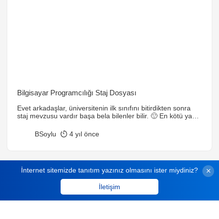
Bilgisayar Programcılığı Staj Dosyası
Evet arkadaşlar, üniversitenin ilk sınıfını bitirdikten sonra
staj mevzusu vardır başa bela bilenler bilir. 🙂 En kötü yanı
da 1 ya da 2 ay(Üniversiteye göre değişmektedir süreç.)
çalışıyorsun para vermiyorlar size. Staj neyse ne günler
BSoylu
4 yıl önce
gelip geçiyor ama bir de staj dosyası denen illet başa bela.
Her gün sanki farklı birşeyler yapıyormuşuz gibi yalandan
staj […]
İnternet sitemizde tanıtım yazınız olmasını ister miydiniz?
İletişim