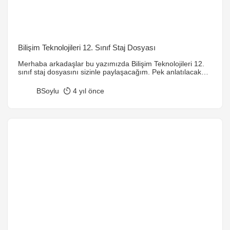
Bilişim Teknolojileri 12. Sınıf Staj Dosyası
Merhaba arkadaşlar bu yazımızda Bilişim Teknolojileri 12.
sınıf staj dosyasını sizinle paylaşacağım. Pek anlatılacak
birşey yok bence herkes staj dosyası arıyor deli gibi 🙂
Daha önce ki Bilgisayar Programcılığı Staj Dosyasına da
BSoylu
4 yıl önce
buradan ulaşabilirsiniz. Ek olarak bilişim teknolojileri 12.
sınıflar için bitirme projelerine buradan ulaşabilirsiniz. Bir
teşekkürü çok görmeyin, selametle…