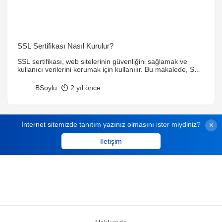
SSL Sertifikası Nasıl Kurulur?
SSL sertifikası, web sitelerinin güvenliğini sağlamak ve
kullanıcı verilerini korumak için kullanılır. Bu makalede, SSL
sertifikasının nasıl kurulduğu, gerekli adımlar ve dikkat
edilmesi gereken noktalar detaylı bir şekilde anlatılmaktadır.
BSoylu
2 yıl önce
İnternet sitemizde tanıtım yazınız olmasını ister miydiniz?
İletişim