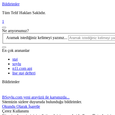
Bildirimler
Tüm Telif Hakları Saklıdır.
1
Ne arıyorsunuz?
Aramak istediğiniz kelimeyi yazınız...
En çok arananlar
staj
soylu
n11.com api
lise staj defteri
Bildirimler
BSoylu.com yeni arayüzü ile karşınızda...
Sitemizin sizlere duyuruda bulunduğu bildirimler.
Okundu Olarak İşaretle
Çerez Kullanımı