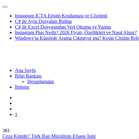
Instagram ICTA Erişim Kısıtlaması ve Çözümü
C# ile Aynı Dosyaları Bulma
C# ile Excel Dosyasından Veri Okuma ve Yazma
Instagram Plus Nedir? 2026 Fiyatı, Özellikleri ve Nasıl Alınır?
Windows’ta Klasörde Arama Çıkmıyor mu? Kesin Çözüm Rehb
Ana Sayfa
Bilgi Bankası
Hesaplamalar
İletişim
1
381
Ceza Kimdir? Türk Rap Müziğinin Efsane İsmi