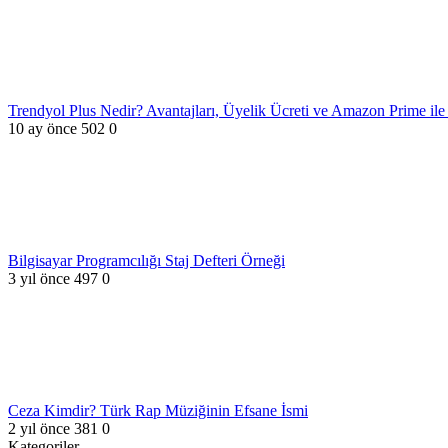
Trendyol Plus Nedir? Avantajları, Üyelik Ücreti ve Amazon Prime ile 
10 ay önce
502
0
Bilgisayar Programcılığı Staj Defteri Örneği
3 yıl önce
497
0
Ceza Kimdir? Türk Rap Müziğinin Efsane İsmi
2 yıl önce
381
0
Kategoriler