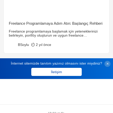
Freelance Programlamaya Adım Atın: Başlangıç Rehberi
Freelance programlamaya başlamak için yeteneklerinizi
belirleyin, portföy oluşturun ve uygun freelance
platformlarına kaydolun. Müşteri ilişkilerini güçlü tutarak
başarılı bir kariyer inşa edin. Freelance çalışmanın
BSoylu
2 yıl önce
avantajlarının yanı sıra zorlukları da mevcut. Sürekli
gelişimle sektörde kendinizi güncel tutabilirsiniz.
İnternet sitemizde tanıtım yazınız olmasını ister miydiniz?
İletişim