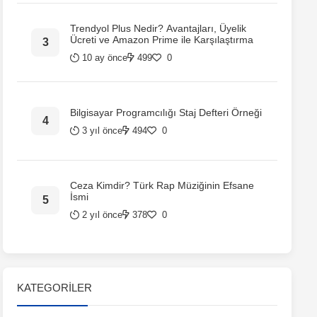
Trendyol Plus Nedir? Avantajları, Üyelik
Ücreti ve Amazon Prime ile Karşılaştırma
10 ay önce
499
0
Bilgisayar Programcılığı Staj Defteri Örneği
3 yıl önce
494
0
Ceza Kimdir? Türk Rap Müziğinin Efsane
İsmi
2 yıl önce
378
0
KATEGORILER