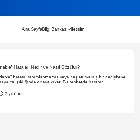
Ana Sayfa
Bilgi Bankası
İletişim
lınır?
iable” Hataları Nedir ve Nasıl Çözülür?
m Rehberi (2026)
riable” hatası, tanımlanmamış veya başlatılmamış bir değişkene
aya çalışıldığında ortaya çıkar. Bu rehberde hatanın
rneklerle açıklamalarını ve çözümlerini adım adım öğrendiniz.
u ipuçlarını uygulayarak hataları kolayca önleyebilirsiniz!
2 yıl önce