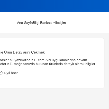
Ana Sayfa
Bilgi Bankası
İletişim
lınır?
le Ürün Detaylarını Çekmek
m Rehberi (2026)
aşlar bu yazımızda n11.com API uygulamalarına devam
efer n11 mağazanızda bulunan ürünlerin detaylı olarak bilgilerini
nun için gerekli olan detayını çekeceğimiz ürünün mağaza ürün
ır. Fazla uzatmadan direk mevzuya dalalım 🙂 İlk olarak daha
4 yıl önce
urduğumuz class.php sayfasına aşağıdaki servis kodlarını
arıda ki kodları ekledikten sonra ben yeni gelen […]