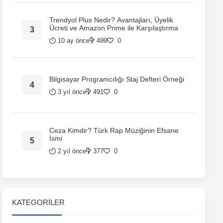
Trendyol Plus Nedir? Avantajları, Üyelik
Ücreti ve Amazon Prime ile Karşılaştırma
10 ay önce
499
0
Bilgisayar Programcılığı Staj Defteri Örneği
3 yıl önce
491
0
Ceza Kimdir? Türk Rap Müziğinin Efsane
İsmi
2 yıl önce
377
0
KATEGORILER