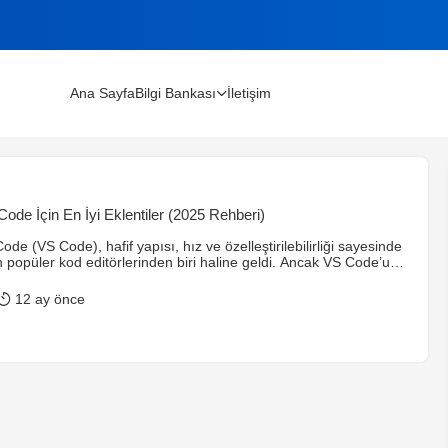
Ana Sayfa
Bilgi Bankası
İletişim
lınır?
Code İçin En İyi Eklentiler (2025 Rehberi)
m Rehberi (2026)
ode (VS Code), hafif yapısı, hız ve özelleştirilebilirliği sayesinde
opüler kod editörlerinden biri haline geldi. Ancak VS Code’u
l unsur, eklenti ekosistemidir. 2025 itibarıyla en çok kullanılan
tiricilerin işini kolaylaştıran Visual Studio Code eklentilerini
12 ay önce
rettier – Code Formatter 2. ESLint 3. GitLens 4. Live Server […]