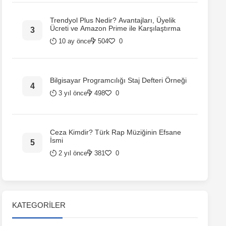
Trendyol Plus Nedir? Avantajları, Üyelik
Ücreti ve Amazon Prime ile Karşılaştırma
10 ay önce
504
0
Bilgisayar Programcılığı Staj Defteri Örneği
3 yıl önce
498
0
Ceza Kimdir? Türk Rap Müziğinin Efsane
İsmi
2 yıl önce
381
0
KATEGORILER