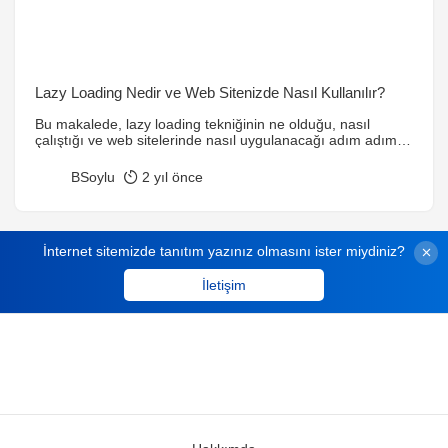
Lazy Loading Nedir ve Web Sitenizde Nasıl Kullanılır?
Bu makalede, lazy loading tekniğinin ne olduğu, nasıl
çalıştığı ve web sitelerinde nasıl uygulanacağı adım adım
anlatılıyor. Performans artışı ve SEO etkileri
detaylandırılıyor.
BSoylu
2 yıl önce
İnternet sitemizde tanıtım yazınız olmasını ister miydiniz?
İletişim