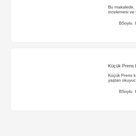
Hikayesi
Bu makalede, 
incelemesi ve 
aşkın etkileyic
Ali’nin karakte
BSoylu
kendilerini bu
Küçük Prens K
Küçük Prens ki
yaştan okuyucu
değerini hatırl
sorumluluk ve 
BSoylu
kadar yüzeysel 