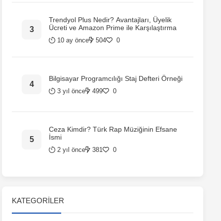
Trendyol Plus Nedir? Avantajları, Üyelik
Ücreti ve Amazon Prime ile Karşılaştırma
10 ay önce
504
0
Bilgisayar Programcılığı Staj Defteri Örneği
3 yıl önce
499
0
Ceza Kimdir? Türk Rap Müziğinin Efsane
İsmi
2 yıl önce
381
0
KATEGORILER