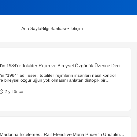
Ana Sayfa
Bilgi Bankası
İletişim
lınır?
in 1984’ü: Totaliter Rejim ve Bireysel Özgürlük Üzerine Derin
m Rehberi (2026)
n “1984” adlı eseri, totaliter rejimlerin insanları nasıl kontrol
ve bireysel özgürlüğün yok olmasını anlatan distopik bir
tap, dilin manipülasyonu, sansür ve devlet baskısı gibi konuları
Smith’in isyanı, sürekli gözetim ve işkenceler altında yok olur.
2 yıl önce
erle, okuyucuyu özgürlükler üzerine düşünmeye sevk eder.
Madonna İncelemesi: Raif Efendi ve Maria Puder’in Unutulmaz