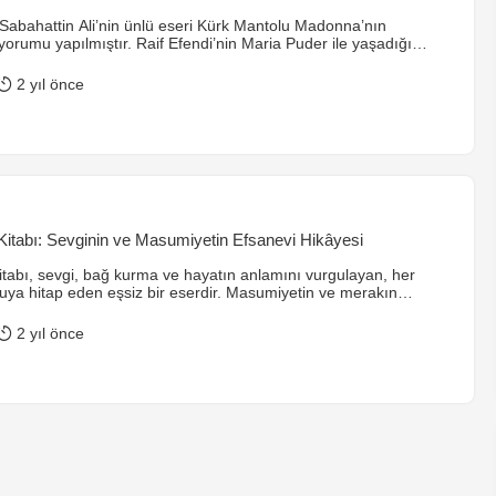
Sabahattin Ali’nin ünlü eseri Kürk Mantolu Madonna’nın
yorumu yapılmıştır. Raif Efendi’nin Maria Puder ile yaşadığı
i anlatımı ve eserin derin sembolizmi ele alınmıştır. Sabahattin
rleri ve duygusal derinlikleri ustalıkla işlediği bu eser, okurların
2 yıl önce
labilecekleri çok katmanlı bir hikaye sunmaktadır.
itabı: Sevginin ve Masumiyetin Efsanevi Hikâyesi
tabı, sevgi, bağ kurma ve hayatın anlamını vurgulayan, her
ya hitap eden eşsiz bir eserdir. Masumiyetin ve merakın
atan bu hikâye, basit bir dille derin mesajlar verir. Kitap, sevginin
emekle anlam kazandığını, yetişkinlerin dünyasının ise bazen ne
2 yıl önce
olabileceğini etkileyici bir şekilde anlatır.