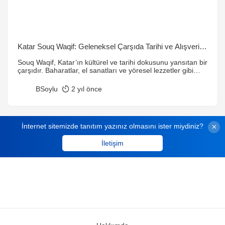
Katar Souq Waqif: Geleneksel Çarşıda Tarihi ve Alışverişi
Keşfedin
Souq Waqif, Katar’ın kültürel ve tarihi dokusunu yansıtan bir
çarşıdır. Baharatlar, el sanatları ve yöresel lezzetler gibi
birçok zenginliği keşfedebileceğiniz bu çarşı, hem alışveriş
hem de Katar mutfağı deneyimi için idealdir. Geleneksel
BSoylu
2 yıl önce
mimarisi ve düzenlenen etkinlikleriyle Souq Waqif, Katar
seyahatinin en önemli duraklarından biridir.
İnternet sitemizde tanıtım yazınız olmasını ister miydiniz?
İletişim