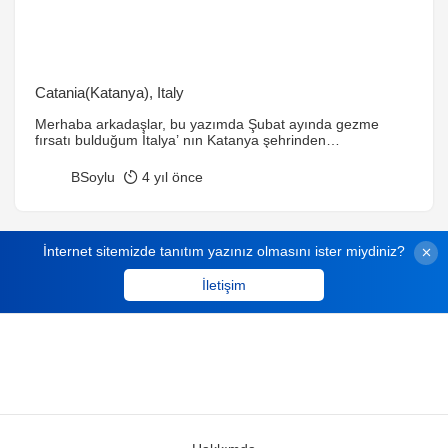
Catania(Katanya), Italy
Merhaba arkadaşlar, bu yazımda Şubat ayında gezme
fırsatı bulduğum İtalya’ nın Katanya şehrinden
bahsedeceğim. Uzatmadan konuya dalıyorum 🙂 Kısaca
Katanya Katanya, İtalya’nın Sicilya Özerk Bölgesi’ nde kendi
BSoylu
4 yıl önce
adını taşıyan Katanya ili merkezidir. Belediye sınırları
içindeki nüfusu yaklaşık 315bin kişi olup nüfus bakımından
Sicilya’nın ikinci büyük belediyesi; İtalya’nın 10. büyük şehri
ve 10. sırada olmasına rağmen […]
İnternet sitemizde tanıtım yazınız olmasını ister miydiniz?
İletişim