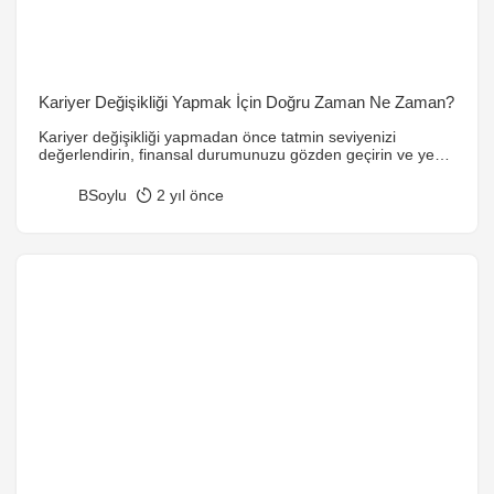
Kariyer Değişikliği Yapmak İçin Doğru Zaman Ne Zaman?
Kariyer değişikliği yapmadan önce tatmin seviyenizi
değerlendirin, finansal durumunuzu gözden geçirin ve yeni
seçenekleri araştırın. Doğru zamanlama ve planlama
başarıyı artırır.
BSoylu
2 yıl önce