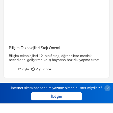
Bilişim Teknolojileri Stajı Önemi
Bilişim teknolojileri 12. sınıf stajı, öğrencilere mesleki
becerilerini geliştirme ve iş hayatına hazırlık yapma fırsatı
sunan önemli bir süreçtir. Bu staj, gelecekteki kariyerlerine
güçlü bir başlangıç yapmalarını sağlar.
BSoylu
2 yıl önce
İnternet sitemizde tanıtım yazınız olmasını ister miydiniz?
İletişim