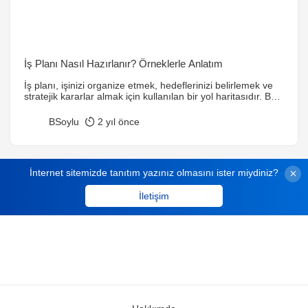
İş Planı Nasıl Hazırlanır? Örneklerle Anlatım
İş planı, işinizi organize etmek, hedeflerinizi belirlemek ve
stratejik kararlar almak için kullanılan bir yol haritasıdır. Bu
makalede iş planı hazırlamanın temel adımları, dikkat
edilmesi gereken unsurlar ve örnek bir iş planı
BSoylu
2 yıl önce
açıklanmıştır. Özellikle yeni bir iş kurmayı planlayanlar için
detaylı bilgiler ve rehberlik sağlanmaktadır.
İnternet sitemizde tanıtım yazınız olmasını ister miydiniz?
İletişim