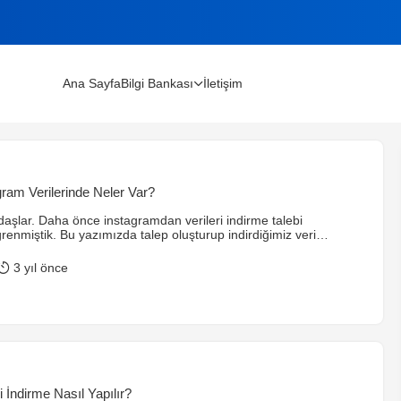
Ana Sayfa
Bilgi Bankası
İletişim
lınır?
agram Verilerinde Neler Var?
m Rehberi (2026)
şlar. Daha önce instagramdan verileri indirme talebi
renmiştik. Bu yazımızda talep oluşturup indirdiğimiz veri
isinde neler var onlara bakacağız. İnstagramdan verilerimi nasıl
erseniz ilgi yazımı aşağıya ekliyorum. [post id=”640″] index.html
3 yıl önce
oruz. index.html dosyasını açtıktan sonra aşağıda ki verilerinize
sağlayacaksınız.
 İndirme Nasıl Yapılır?