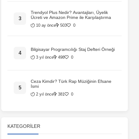
Trendyol Plus Nedir? Avantajları, Üyelik
Ücreti ve Amazon Prime ile Karşılaştırma
10 ay önce
503
0
Bilgisayar Programcılığı Staj Defteri Örneği
3 yıl önce
498
0
Ceza Kimdir? Türk Rap Müziğinin Efsane
İsmi
2 yıl önce
381
0
KATEGORILER