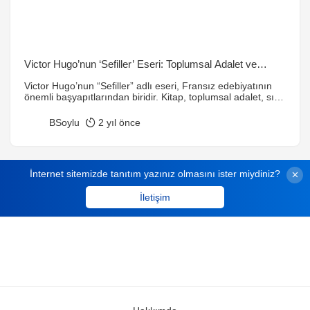
Victor Hugo’nun ‘Sefiller’ Eseri: Toplumsal Adalet ve
İnsanlık Üzerine Derin Bir İnceleme
Victor Hugo’nun “Sefiller” adlı eseri, Fransız edebiyatının
önemli başyapıtlarından biridir. Kitap, toplumsal adalet, sınıf
farkları ve insanlık onuru gibi evrensel temalar etrafında
şekillenir. Jean Valjean’ın dönüşümü ve Fantine’in trajik
BSoylu
2 yıl önce
hikayesi, eserin en önemli karakter gelişimlerini oluşturur.
Hugo, bu eseriyle toplumun en alt sınıflarına yönelik
eleştirilerde bulunur ve insanların yaşamlarındaki zorlukları
derin bir biçimde analiz eder.
İnternet sitemizde tanıtım yazınız olmasını ister miydiniz?
İletişim