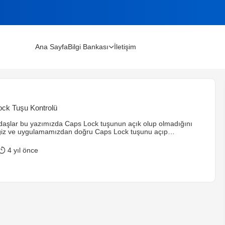
Ana Sayfa
Bilgi Bankası
İletişim
lınır?
ock Tuşu Kontrolü
m Rehberi (2026)
aşlar bu yazımızda Caps Lock tuşunun açık olup olmadığını
ğiz ve uygulamamızdan doğru Caps Lock tuşunu açıp
k olarak formumuza 2 adet button ve 1 adet label etiketini
nim form ekranımın tasarımı aşağıda ki gibi. Formumuzun
4 yıl önce
ıktan sonra projemize 1 adet kütüphane eklememiz
 Aşağıda ki kütüphaneyi projemize ekliyoruz. Kütüphanemizi