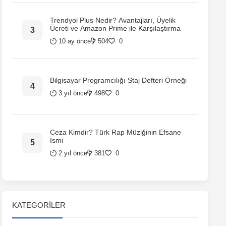
Trendyol Plus Nedir? Avantajları, Üyelik
Ücreti ve Amazon Prime ile Karşılaştırma
10 ay önce
504
0
Bilgisayar Programcılığı Staj Defteri Örneği
3 yıl önce
498
0
Ceza Kimdir? Türk Rap Müziğinin Efsane
İsmi
2 yıl önce
381
0
KATEGORILER